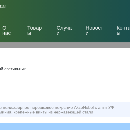
818
О
Товар
Случа
Новост
Конта
нас
ы
и
и
ы
й светильник
ое полиэфирное порошковое покрытие AkzoNobel с анти-УФ
миния, крепежные винты из нержавеющей стали